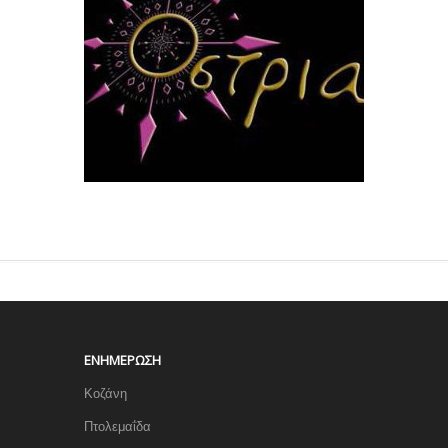
ΕΝΗΜΈΡΩΣΗ
Κοζάνη
Πτολεμαΐδα