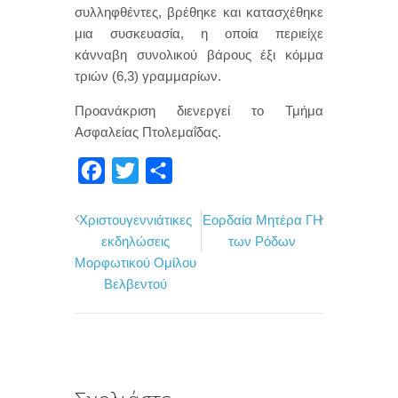
συλληφθέντες, βρέθηκε και κατασχέθηκε
μια συσκευασία, η οποία περιείχε
κάνναβη συνολικού βάρους έξι κόμμα
τριών (6,3) γραμμαρίων.
Προανάκριση διενεργεί το Τμήμα
Ασφαλείας Πτολεμαΐδας.
F
T
Μ
a
w
ο
Xριστουγεννιάτικες
Εορδαία Μητέρα ΓΗ
c
i
ι
εκδηλώσεις
των Ρόδων
e
t
ρ
Μορφωτικού Ομίλου
b
t
α
Βελβεντού
o
e
σ
o
r
τ
k
ε
ί