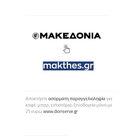
Αποκτήστε
ασύρματη παραγγελιοληψία
για
καφέ, μπαρ, εστιατόρια, ξενοδοχεία μόνο με
25 ευρώ
www.dionserve.gr