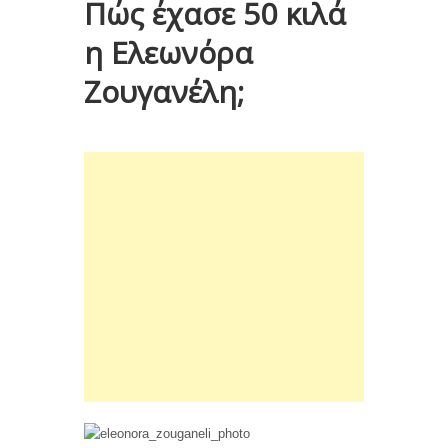
Πώς έχασε 50 κιλά
η Ελεωνόρα
Ζουγανέλη;