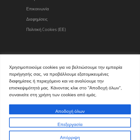
Επικοινωνία
Διαφημίσεις
Πολιτική Cookies (ΕΕ)
Copyright © 2015 kozaniLife.gr
Χρησιμοποιούμε cookies για να βελτιώσουμε την εμπειρία
All Rights reserved
περιήγησής σας, να προβάλλουμε εξατομικευμένες
Internet Services & Advertisement
διαφημίσεις ή περιεχόμενο και να αναλύουμε την
by kozaniLife.gr
επισκεψιμότητά μας. Κάνοντας κλικ στο "Αποδοχή όλων",
συναινείτε στη χρήση των cookies από εμάς.
Αποδοχή όλων
Επεξεργασία
Απόρριψη