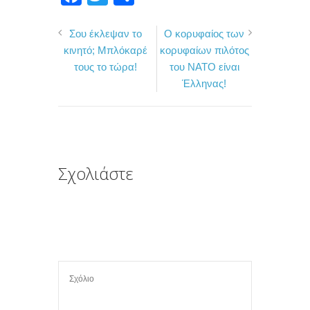
a
w
ο
Σου έκλεψαν το
O κορυφαίος των
c
i
ι
κινητό; Μπλόκαρέ
κορυφαίων πιλότος
e
t
ρ
τους το τώρα!
του ΝΑΤΟ είναι
b
t
α
Έλληνας!
o
e
σ
o
r
τ
k
ε
ί
Σχολιάστε
τ
ε