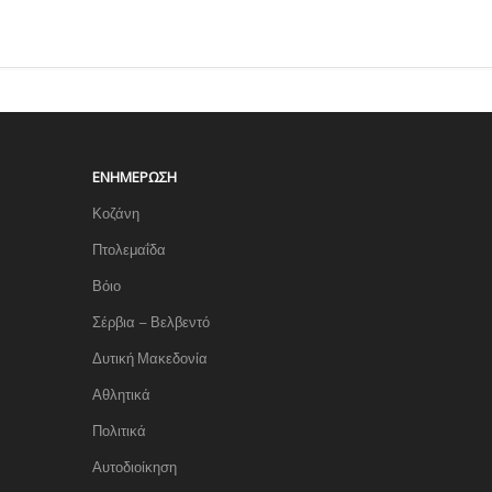
ΕΝΗΜΈΡΩΣΗ
Κοζάνη
Πτολεμαΐδα
Βόιο
Σέρβια – Βελβεντό
Δυτική Μακεδονία
Αθλητικά
Πολιτικά
Αυτοδιοίκηση