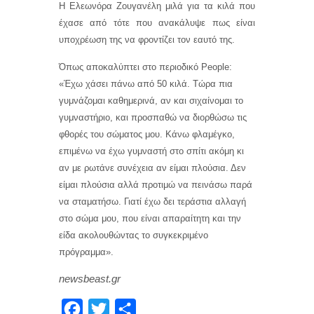
Η Ελεωνόρα Ζουγανέλη μιλά για τα κιλά που
έχασε από τότε που ανακάλυψε πως είναι
υποχρέωση της να φροντίζει τον εαυτό της.
Όπως αποκαλύπτει στο περιοδικό People:
«Έχω χάσει πάνω από 50 κιλά. Τώρα πια
γυμνάζομαι καθημερινά, αν και σιχαίνομαι το
γυμναστήριο, και προσπαθώ να διορθώσω τις
φθορές του σώματος μου. Κάνω φλαμέγκο,
επιμένω να έχω γυμναστή στο σπίτι ακόμη κι
αν με ρωτάνε συνέχεια αν είμαι πλούσια. Δεν
είμαι πλούσια αλλά προτιμώ να πεινάσω παρά
να σταματήσω. Γιατί έχω δει τεράστια αλλαγή
στο σώμα μου, που είναι απαραίτητη και την
είδα ακολουθώντας το συγκεκριμένο
πρόγραμμα».
newsbeast.gr
F
T
Μ