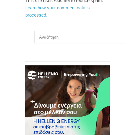
This site uses Akismet to reduce spam.
Learn how your comment data is
processed.