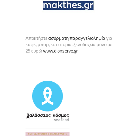
Αποκτήστε
ασύρματη παραγγελιοληψία
για
καφέ, μπαρ, εστιατόρια, ξενοδοχεία μόνο με
25 ευρώ
www.dionserve.gr