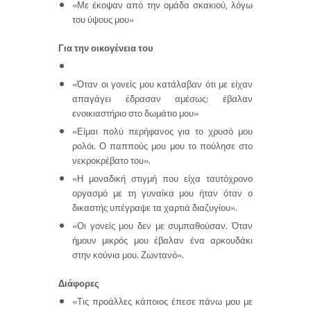
«Με έκοψαν από την ομάδα σκακιού, λόγω
του ύψους μου»
Για την οικογένεια του
«Όταν οι γονείς μου κατάλαβαν ότι με είχαν
απαγάγει έδρασαν αμέσως: έβαλαν
ενοικιαστήριο στο δωμάτιο μου»
«Είμαι πολύ περήφανος για το χρυσό μου
ρολόι. Ο παππούς μου μου το πούλησε στο
νεκροκρέβατο του».
«Η μοναδική στιγμή που είχα ταυτόχρονο
οργασμό με τη γυναίκα μου ήταν όταν ο
δικαστής υπέγραψε τα χαρτιά διαζυγίου».
«Οι γονείς μου δεν με συμπαθούσαν. Όταν
ήμουν μικρός μου έβαλαν ένα αρκουδάκι
στην κούνια μου. Ζωντανό».
Διάφορες
«Τις προάλλες κάποιος έπεσε πάνω μου με