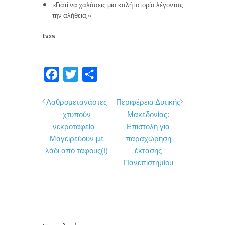
«Γιατί να χαλάσεις μια καλή ιστορία λέγοντας
την αλήθεια;»
tvxs
F
T
Μ
a
w
ο
Λαθρομετανάστες
Περιφέρεια Δυτικής
c
i
ι
χτυπούν
Μακεδονίας:
e
t
ρ
νεκροταφεία –
Επιστολή για
b
t
α
Μαγειρεύουν με
παραχώρηση
o
e
σ
λάδι από τάφους(!)
έκτασης
Πανεπιστημίου
o
r
τ
k
ε
ί
τ
ε