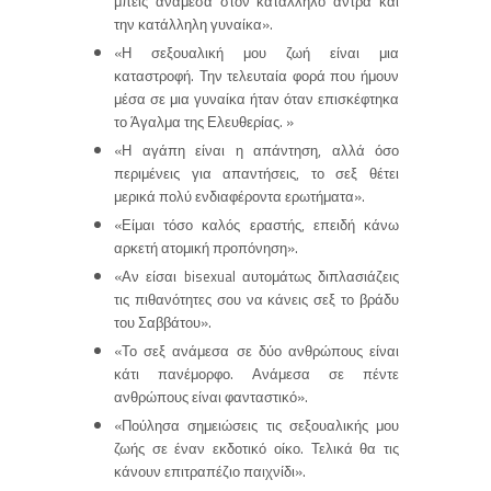
μπεις ανάμεσα στον κατάλληλο άντρα και
την κατάλληλη γυναίκα».
«Η σεξουαλική μου ζωή είναι μια
καταστροφή. Την τελευταία φορά που ήμουν
μέσα σε μια γυναίκα ήταν όταν επισκέφτηκα
το Άγαλμα της Ελευθερίας. »
«Η αγάπη είναι η απάντηση, αλλά όσο
περιμένεις για απαντήσεις, το σεξ θέτει
μερικά πολύ ενδιαφέροντα ερωτήματα».
«Είμαι τόσο καλός εραστής, επειδή κάνω
αρκετή ατομική προπόνηση».
«Αν είσαι bisexual αυτομάτως διπλασιάζεις
τις πιθανότητες σου να κάνεις σεξ το βράδυ
του Σαββάτου».
«Το σεξ ανάμεσα σε δύο ανθρώπους είναι
κάτι πανέμορφο. Ανάμεσα σε πέντε
ανθρώπους είναι φανταστικό».
«Πούλησα σημειώσεις τις σεξουαλικής μου
ζωής σε έναν εκδοτικό οίκο. Τελικά θα τις
κάνουν επιτραπέζιο παιχνίδι».