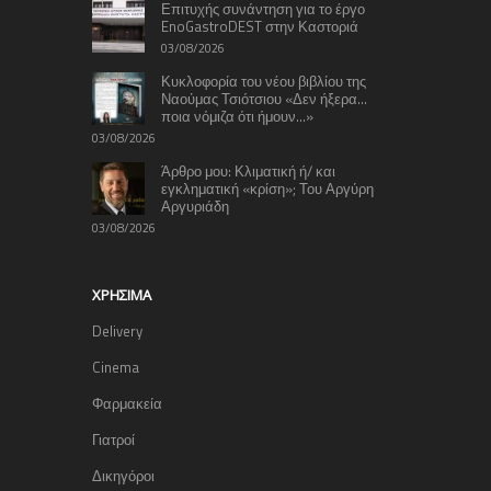
Επιτυχής συνάντηση για το έργο
EnoGastroDEST στην Καστοριά
03/08/2026
Κυκλοφορία του νέου βιβλίου της
Ναούμας Τσιότσιου «Δεν ήξερα…
ποια νόμιζα ότι ήμουν…»
03/08/2026
Άρθρο μου: Κλιματική ή/ και
εγκληματική «κρίση»; Του Αργύρη
Αργυριάδη
03/08/2026
ΧΡΉΣΙΜΑ
Delivery
Cinema
Φαρμακεία
Γιατροί
Δικηγόροι