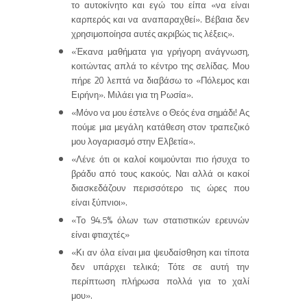
το αυτοκίνητο και εγώ του είπα «να είναι
καρπερός και να αναπαραχθεί». Βέβαια δεν
χρησιμοποίησα αυτές ακριβώς τις λέξεις».
«Έκανα μαθήματα για γρήγορη ανάγνωση,
κοιτώντας απλά το κέντρο της σελίδας. Μου
πήρε 20 λεπτά να διαβάσω το «Πόλεμος και
Ειρήνη». Μιλάει για τη Ρωσία».
«Μόνο να μου έστελνε ο Θεός ένα σημάδι! Ας
πούμε μια μεγάλη κατάθεση στον τραπεζικό
μου λογαριασμό στην Ελβετία».
«Λένε ότι οι καλοί κοιμούνται πιο ήσυχα το
βράδυ από τους κακούς. Ναι αλλά οι κακοί
διασκεδάζουν περισσότερο τις ώρες που
είναι ξύπνιοι».
«Το 94.5% όλων των στατιστικών ερευνών
είναι φτιαχτές»
«Κι αν όλα είναι μια ψευδαίσθηση και τίποτα
δεν υπάρχει τελικά; Τότε σε αυτή την
περίπτωση πλήρωσα πολλά για το χαλί
μου».