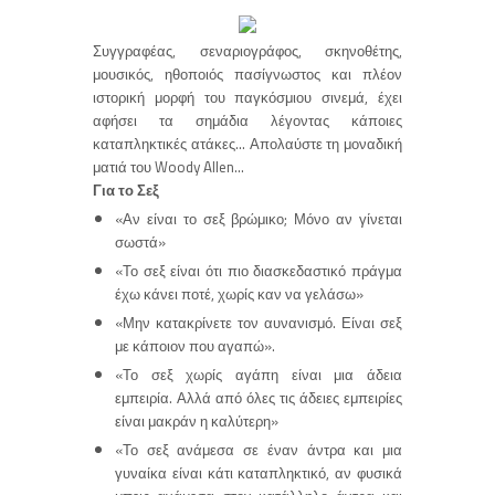
Συγγραφέας, σεναριογράφος, σκηνοθέτης,
μουσικός, ηθοποιός πασίγνωστος και πλέον
ιστορική μορφή του παγκόσμιου σινεμά, έχει
αφήσει τα σημάδια λέγοντας κάποιες
καταπληκτικές ατάκες… Απολαύστε τη μοναδική
ματιά του Woody Allen…
Για το Σεξ
«Αν είναι το σεξ βρώμικο; Μόνο αν γίνεται
σωστά»
«Το σεξ είναι ότι πιο
διασκεδαστικό πράγμα
έχω κάνει ποτέ, χωρίς καν να γελάσω»
«Μην κατακρίνετε τον αυνανισμό. Είναι σεξ
με κάποιον που αγαπώ».
«Το σεξ χωρίς αγάπη είναι μια άδεια
εμπειρία. Αλλά από όλες τις άδειες εμπειρίες
είναι μακράν η καλύτερη»
«Το σεξ ανάμεσα σε έναν άντρα και μια
γυναίκα είναι κάτι καταπληκτικό, αν φυσικά