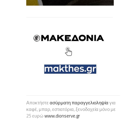
Αποκτήστε
ασύρματη παραγγελιοληψία
για
καφέ, μπαρ, εστιατόρια, ξενοδοχεία μόνο με
25 ευρώ
www.dionserve.gr