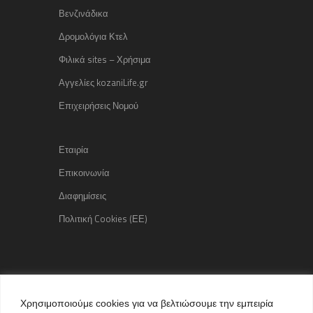
Βενζινάδικα
Δρομολόγια Κτελ
Φιλικά sites – Χρήσιμα
Αγγελίες kozaniLife.gr
Επιχειρήσεις Νομού
Εταιρία
Επικοινωνία
Διαφημίσεις
Πολιτική Cookies (ΕΕ)
Copyright © 2015 kozaniLife.gr
Χρησιμοποιούμε cookies για να βελτιώσουμε την εμπειρία
All Rights reserved