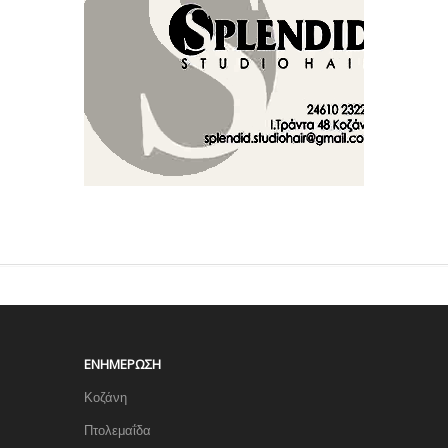
ΕΝΗΜΈΡΩΣΗ
Κοζάνη
Πτολεμαΐδα