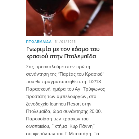
ΠΤΟΛΕΜΑΪ́ΔΑ
31/01/2013
Γνωριμία με τον κόσμο του
κρασιού στην Πτολεμαϊδα
Σας προσκαλούμε στην πρώτη
συνάντηση της ‘’Παρέας του Κρασιού’’
που θα πραγματοποιηθεί στη 1/2/13
Παρασκευή, ημέρα του Αγ, Τρύφωνος
προστάτη των αμπελουργών, στο
ξενοδοχείο Ioannou Resort στην
Πτολεμαίδα, ώρα συνάντησης 20:00.
Παρουσίαση των κρασιών του
οινοποιείου, ΄΄κτήμα Κυρ Γιάννη΄΄
συμφερόντων του Γ. Μπουτάρη. Για