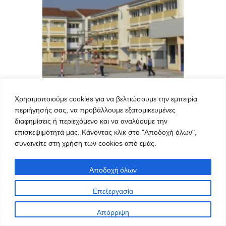
Χρησιμοποιούμε cookies για να βελτιώσουμε την εμπειρία
ΠΤΟΛΕΜΑΪ́ΔΑ
25/01/2013
περιήγησής σας, να προβάλλουμε εξατομικευμένες
Παρουσίαση του θέματος
διαφημίσεις ή περιεχόμενο και να αναλύουμε την
«Ποντιακός Ελληνισμός» από το
επισκεψιμότητά μας. Κάνοντας κλικ στο "Αποδοχή όλων",
3ο Γενικό Λύκειο Πτολεμαΐδας
συναινείτε στη χρήση των cookies από εμάς.
Στα πλαίσια του νέου μαθήματος
Αποδοχή όλων
“Διερευνητικές εργασίες” του νέου
Λυκείου, έγινε στο 3ο Γενικό Λύκειο
Επεξεργασία
Πτολεμαΐδας παρουσίαση του θέματος
«Ποντιακός Ελληνισμός» στο αμφιθέατρο
Απόρριψη
του σχολείου την Δευτέρα 21-01-2013. Το