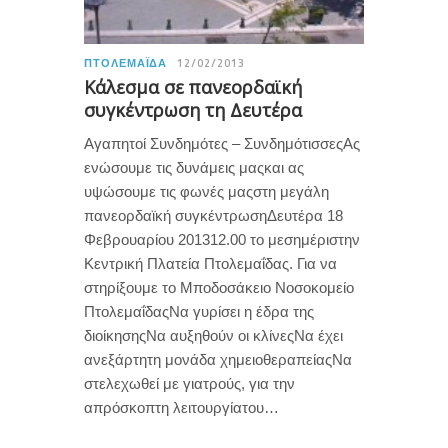
ΠΤΟΛΕΜΑΪ́ΔΑ
12/02/2013
Κάλεσμα σε πανεορδαϊκή
συγκέντρωση τη Δευτέρα
Αγαπητοί Συνδημότες – ΣυνδημότισσεςΑς
ενώσουμε τις δυνάμεις μαςκαι ας
υψώσουμε τις φωνές μαςστη μεγάλη
πανεορδαϊκή συγκέντρωσηΔευτέρα 18
Φεβρουαρίου 201312.00 το μεσημέριστην
Κεντρική Πλατεία Πτολεμαΐδας. Για να
στηρίξουμε το Μποδοσάκειο Νοσοκομείο
ΠτολεμαΐδαςΝα γυρίσει η έδρα της
διοίκησηςΝα αυξηθούν οι κλίνεςΝα έχει
ανεξάρτητη μονάδα χημειοθεραπείαςΝα
στελεχωθεί με γιατρούς, για την
απρόσκοπτη λειτουργίατου…