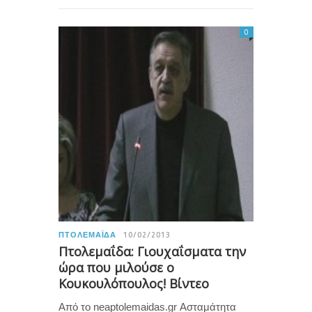
0
ΠΤΟΛΕΜΑΪ́ΔΑ
10/02/2013
Πτολεμαΐδα: Γιουχαΐσματα την
ώρα που μιλούσε ο
Κουκουλόπουλος! Βίντεο
Από το neaptolemaidas.gr Ασταμάτητα