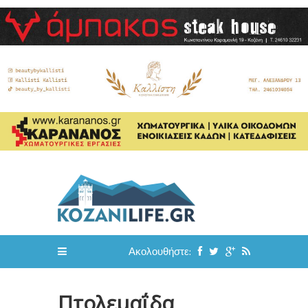
Ακολουθήστε:
Πτολεμαΐδα