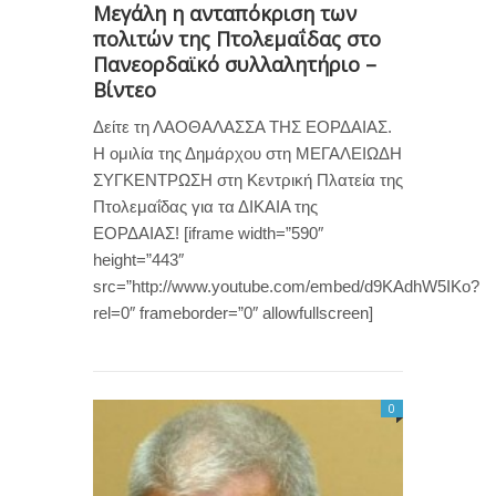
Μεγάλη η ανταπόκριση των
πολιτών της Πτολεμαΐδας στο
Πανεορδαϊκό συλλαλητήριο –
Βίντεο
Δείτε τη ΛΑΟΘΑΛΑΣΣΑ ΤΗΣ ΕΟΡΔΑΙΑΣ.
Η ομιλία της Δημάρχου στη ΜΕΓΑΛΕΙΩΔΗ
ΣΥΓΚΕΝΤΡΩΣΗ στη Κεντρική Πλατεία της
Πτολεμαΐδας για τα ΔΙΚΑΙΑ της
ΕΟΡΔΑΙΑΣ! [iframe width=”590″
height=”443″
src=”http://www.youtube.com/embed/d9KAdhW5IKo?
rel=0″ frameborder=”0″ allowfullscreen]
0