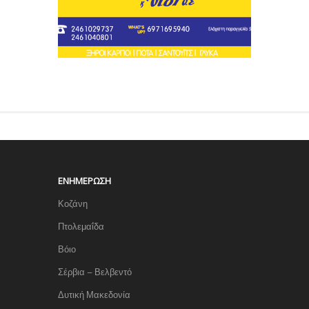
ΕΝΗΜΈΡΩΣΗ
Κοζάνη
Πτολεμαΐδα
Βόιο
Σέρβια – Βελβεντό
Δυτική Μακεδονία