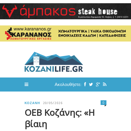
Ακολουθήστε:
0
ΚΟΖΆΝΗ
20/05/2026
ΟΕΒ Κοζάνης: «Η
βίαιη