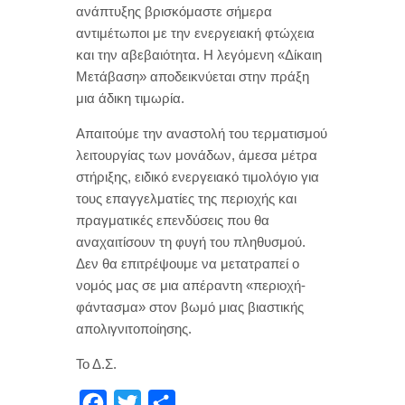
ανάπτυξης βρισκόμαστε σήμερα
αντιμέτωποι με την ενεργειακή φτώχεια
και την αβεβαιότητα. Η λεγόμενη «Δίκαιη
Μετάβαση» αποδεικνύεται στην πράξη
μια άδικη τιμωρία.
Απαιτούμε την αναστολή του τερματισμού
λειτουργίας των μονάδων, άμεσα μέτρα
στήριξης, ειδικό ενεργειακό τιμολόγιο για
τους επαγγελματίες της περιοχής και
πραγματικές επενδύσεις που θα
αναχαιτίσουν τη φυγή του πληθυσμού.
Δεν θα επιτρέψουμε να μετατραπεί ο
νομός μας σε μια απέραντη «περιοχή-
φάντασμα» στον βωμό μιας βιαστικής
απολιγνιτοποίησης.
Το Δ.Σ.
F
T
Μ