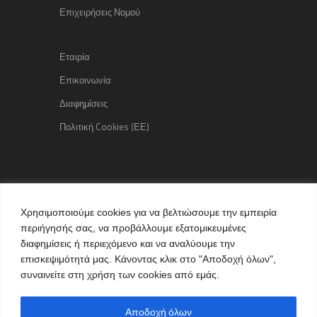
Επιχειρήσεις Νομού
Εταιρία
Επικοινωνία
Διαφημίσεις
Πολιτική Cookies (ΕΕ)
Copyright © 2015 kozaniLife.gr
Χρησιμοποιούμε cookies για να βελτιώσουμε την εμπειρία
All Rights reserved
περιήγησής σας, να προβάλλουμε εξατομικευμένες
Internet Services & Advertisement
διαφημίσεις ή περιεχόμενο και να αναλύουμε την
by kozaniLife.gr
επισκεψιμότητά μας. Κάνοντας κλικ στο "Αποδοχή όλων",
συναινείτε στη χρήση των cookies από εμάς.
Αποδοχή όλων