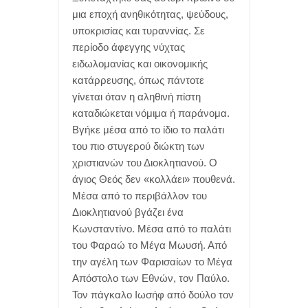
μια εποχή ανηθικότητας, ψεύδους,
υποκρισίας και τυραννίας. Σε
περίοδο άφεγγης νύχτας
ειδωλομανίας και οικονομικής
κατάρρευσης, όπως πάντοτε
γίνεται όταν η αληθινή πίστη
καταδιώκεται νόμιμα ή παράνομα.
Βγήκε μέσα από το ίδιο το παλάτι
του πιο στυγερού διώκτη των
χριστιανών του Διοκλητιανού. Ο
άγιος Θεός δεν «κολλάει» πουθενά.
Μέσα από το περιβάλλον του
Διοκλητιανού βγάζει ένα
Κωνσταντίνο. Μέσα από το παλάτι
του Φαραώ το Μέγα Μωυσή. Από
την αγέλη των Φαρισαίων το Μέγα
Απόστολο των Εθνών, τον Παύλο.
Τον πάγκαλο Ιωσήφ από δούλο τον