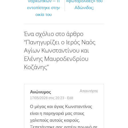
ναρκωτικών – Τι
«φωτοβολίδες» του
o
e
σ
εντοπίστηκε στην
Αδώνιδος;
οικία του
o
r
τ
k
ε
ί
Ένα σχόλιο στο άρθρο
“
Πανηγυρίζει ο Ιερός Ναός
τ
Αγίων Κωνσταντίνου και
ε
Ελένης Μαυροδενδρίου
Κοζάνης
”
Απαντήστε
Ανώνυμος
17/05/2026 στις 20:23
-
Edit
Ο μέγας και άγιος Κωνσταντίνος
είναι η παρηγοριά μας στους
χαλεπούς αυτούς καιρούς.
Ξεπετάχτηκε σας αστέρι πρωινό σε