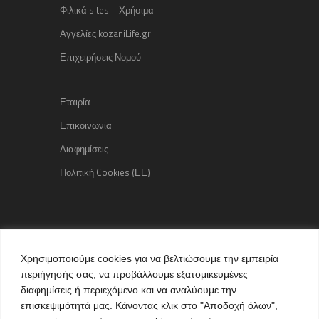
Φιλικά sites – Χρήσιμα
Αγγελίες kozaniLife.gr
Επιχειρήσεις Νομού
Εταιρία
Επικοινωνία
Διαφημίσεις
Πολιτική Cookies (ΕΕ)
Copyright © 2015 kozaniLife.gr
Χρησιμοποιούμε cookies για να βελτιώσουμε την εμπειρία
All Rights reserved
περιήγησής σας, να προβάλλουμε εξατομικευμένες
Internet Services & Advertisement
διαφημίσεις ή περιεχόμενο και να αναλύουμε την
by kozaniLife.gr
επισκεψιμότητά μας. Κάνοντας κλικ στο "Αποδοχή όλων",