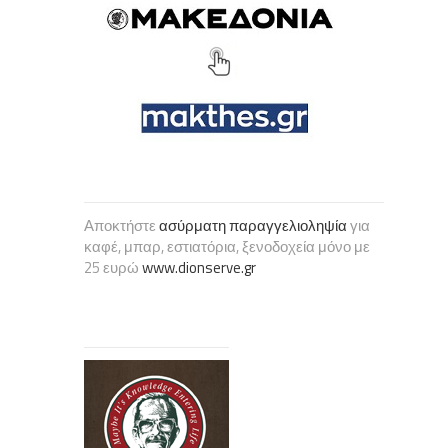
Αποκτήστε
ασύρματη παραγγελιοληψία
για
καφέ, μπαρ, εστιατόρια, ξενοδοχεία μόνο με
25 ευρώ
www.dionserve.gr