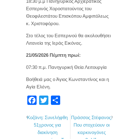
18:30 μ.μ Πανηγυρικός Αρχιερατικός
Εσπερινός Χοροστατούντος του
Θεοφιλεστάτου Επισκόπου Αμφιπόλεως
κ. Χριστοφόρου.
Στο τέλος του Εσπερινού θα ακολουθήσει
Λιτανεία της Ιεράς Εικόνας.
21/05/2026 Πέμπτη πρωί:
07:30 π.μ. Πανηγυρική Θεία Λειτουργία
Βοήθειά μας ο Άγιος Κωνσταντίνος και η
Αγία Ελένη.
F
T
Μ
a
w
ο
Κοζάνη: Συνελήφθη
Πράσσος Στέφανος:
c
i
ι
51χρονος για
Που στοχεύουν οι
e
t
ρ
διακίνηση
καρκινογόνες
b
t
α