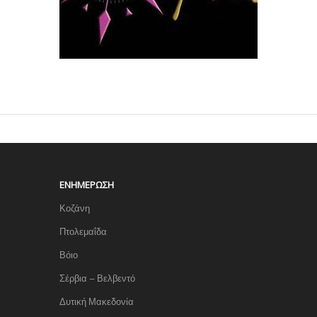
ΕΝΗΜΈΡΩΣΗ
Κοζάνη
Πτολεμαΐδα
Βόιο
Σέρβια – Βελβεντό
Δυτική Μακεδονία