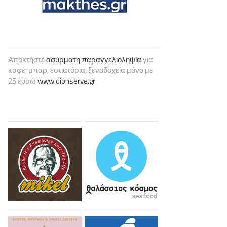
Αποκτήστε
ασύρματη παραγγελιοληψία
για
καφέ, μπαρ, εστιατόρια, ξενοδοχεία μόνο με
25 ευρώ
www.dionserve.gr