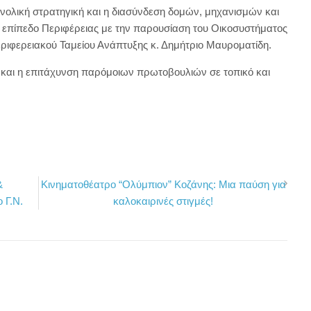
νολική στρατηγική και η διασύνδεση δομών, μηχανισμών και
ε επίπεδο Περιφέρειας με την παρουσίαση του Οικοσυστήματος
εριφερειακού Ταμείου Ανάπτυξης κ. Δημήτριο Μαυροματίδη.
 και η επιτάχυνση παρόμοιων πρωτοβουλιών σε τοπικό και
&
Κινηματοθέατρο “Ολύμπιον” Κοζάνης: Μια παύση για
 Γ.Ν.
καλοκαιρινές στιγμές!