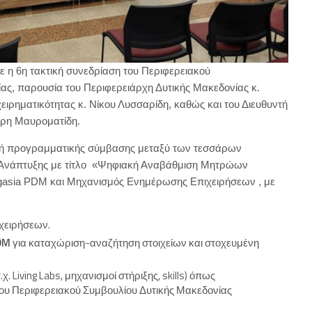
 η 6η τακτική συνεδρίαση του Περιφερειακού
ας, παρουσία του Περιφερειάρχη Δυτικής Μακεδονίας κ.
ειρηματικότητας κ. Νίκου Λυσσαρίδη, καθώς και του Διευθυντή
τρη Μαυροματίδη.
αφή προγραμματικής σύμβασης μεταξύ των τεσσάρων
υ Ανάπτυξης με τίτλο «Ψηφιακή Αναβάθμιση Μητρώων
rgasia PDM και Μηχανισμός Ενημέρωσης Επιχειρήσεων , με
χειρήσεων.
DM
για καταχώριση-αναζήτηση στοιχείων και στοχευμένη
. Living Labs, μηχανισμοί στήριξης, skills) όπως
υ Περιφερειακού Συμβουλίου Δυτικής Μακεδονίας