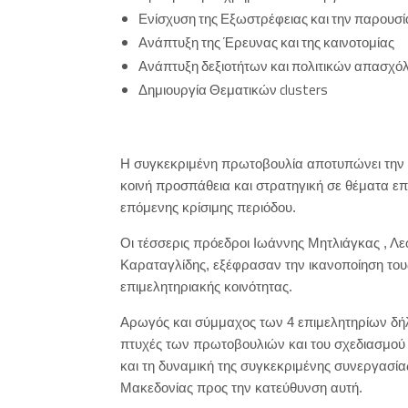
Ενίσχυση της Εξωστρέφειας και την παρουσία
Ανάπτυξη της Έρευνας και της καινοτομίας
Ανάπτυξη δεξιοτήτων και πολιτικών απασχό
Δημιουργία Θεματικών clusters
Η συγκεκριμένη πρωτοβουλία αποτυπώνει την
κοινή προσπάθεια και στρατηγική σε θέματα επι
επόμενης κρίσιμης περιόδου.
Οι τέσσερις πρόεδροι Ιωάννης Μητλιάγκας , Λ
Καραταγλίδης, εξέφρασαν την ικανοποίηση του
επιμελητηριακής κοινότητας.
Αρωγός και σύμμαχος των 4 επιμελητηρίων δή
πτυχές των πρωτοβουλιών και του σχεδιασμού 
και τη δυναμική της συγκεκριμένης συνεργασία
Μακεδονίας προς την κατεύθυνση αυτή.