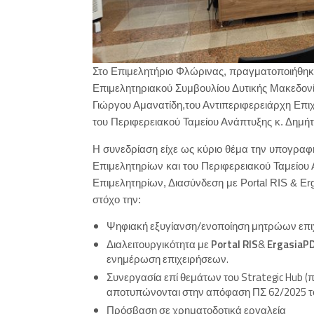
Στο Επιμελητήριο Φλώρινας, πραγματοποιήθηκε
Επιμελητηριακού Συμβουλίου Δυτικής Μακεδονί
Γιώργου Αμανατίδη,του Αντιπεριφερειάρχη Επιχ
του Περιφερειακού Ταμείου Ανάπτυξης κ. Δημή
Η συνεδρίαση είχε ως κύριο θέμα την υπογρ
Επιμελητηρίων και του Περιφερειακού Ταμείο
Επιμελητηρίων, Διασύνδεση με Portal RIS & E
στόχο την:
Ψηφιακή εξυγίανση/ενοποίηση μητρώων επι
Διαλειτουργικότητα με
Portal RIS
&
ErgasiaP
ενημέρωση επιχειρήσεων.
Συνεργασία επί θεμάτων του Strategic Hub (π.χ
αποτυπώνονται στην απόφαση ΠΣ 62/2025 το
Πρόσβαση σε χρηματοδοτικά εργαλεία