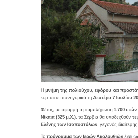
Η
μνήμη της πολιούχου, εφόρου και προστά
εορταστεί πανηγυρικά τη
Δευτέρα 7 Ιουλίου 2
Φέτος, με αφορμή τη συμπλήρωση
1.700 ετών
Νίκαια (325 μ.Χ.)
, τα Σέρβια θα υποδεχθούν
τε
Ελένης των Ισαποστόλων
, γεγονός ιδιαίτερη
Το
πρόγραμμα των Ιερών Ακολουθιών
έχει ως