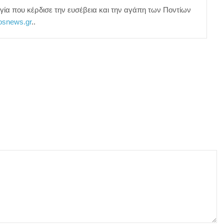
γία που κέρδισε την ευσέβεια και την αγάπη των Ποντίων
tosnews.gr
..