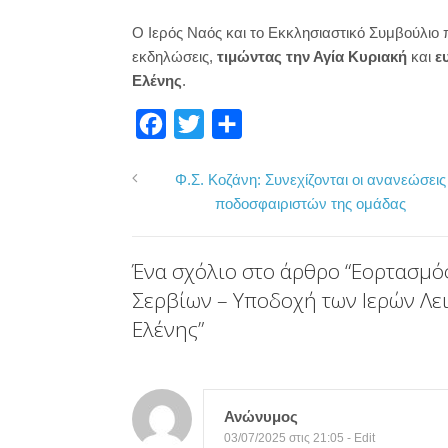
Ο Ιερός Ναός και το Εκκλησιαστικό Συμβούλιο 
εκδηλώσεις,
τιμώντας την Αγία Κυριακή
και
ε
Ελένης
.
F
T
Μ
a
w
ο
Φ.Σ. Κοζάνη: Συνεχίζονται οι ανανεώσεις
c
i
ι
ποδοσφαιριστών της ομάδας
e
t
ρ
b
t
α
Ένα σχόλιο στο άρθρο “
Εορτασμός
o
e
σ
Σερβίων – Υποδοχή των Ιερών Λε
o
r
τ
Ελένης
”
k
ε
ί
τ
Ανώνυμος
ε
03/07/2025 στις 21:05
-
Edit