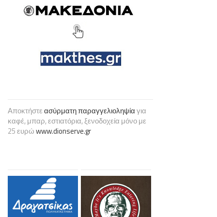
Αποκτήστε
ασύρματη παραγγελιοληψία
για
καφέ, μπαρ, εστιατόρια, ξενοδοχεία μόνο με
25 ευρώ
www.dionserve.gr