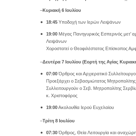
–
Κυριακή 6 Ιουλίου
18:45
Υποδοχή των Ιερών Λειψάνων
19:00
Μέγας Πανηγυρικός Εσπερινός μετ’ αρτ
Λειψάνων
Χοροστατεί ο Θεοφιλέστατος Επίσκοπος Αμ
–
Δευτέρα 7 Ιουλίου (Εορτή της Αγίας Κυριακ
07:00
Όρθρος και Αρχιερατικό Συλλείτουργο
Προεξάρχει ο Σεβασμιώτατος Μητροπολίτης
Συλλειτουργούν ο Σεβ. Μητροπολίτης Σερβί
κ. Χριστοφόρος
19:00
Ακολουθία Ιερού Ευχελαίου
–
Τρίτη 8 Ιουλίου
07:30
Όρθρος, Θεία Λειτουργία και αναχώρ