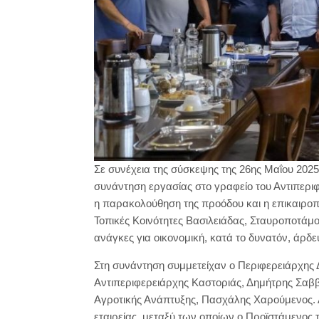
Σε συνέχεια της σύσκεψης της 26ης Μαΐου 202
συνάντηση εργασίας στο γραφείο του Αντιπερι
η παρακολούθηση της προόδου και η επικαιροπο
Τοπικές Κοινότητες Βασιλειάδας, Σταυροποτάμο
ανάγκες για οικονομική, κατά το δυνατόν, άρδε
Στη συνάντηση συμμετείχαν ο Περιφερειάρχης 
Αντιπεριφερειάρχης Καστοριάς, Δημήτρης Σαββ
Αγροτικής Ανάπτυξης, Πασχάλης Χαρούμενος. 
εταιρείας, μεταξύ των οποίων ο Προϊστάμενο