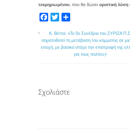
τεκμηριωμένου
, που θα δώσει
οριστική λύση
F
T
Μ
a
w
ο
Κ. Βέττα: «Το 5ο Συνέδριο του ΣΥΡΙΖΑ Π.Σ
c
i
ι
σηματοδοτεί τη μετάβαση του κόμματος σε μι
e
t
ρ
εποχή, με βασικό στόχο την επιστροφή της ελ
b
t
α
για τους πολίτες»
o
e
σ
o
r
τ
k
ε
ί
Σχολιάστε
τ
ε