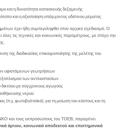
μο και η δυνατότητα κατασκευής δεξαμενής
ότοπο και η αξιοποίηση υπάρχοντος υδάτινου ρέματος
μάτων έχει ήδη συμπεριληφθεί στον αρχικό σχεδιασμό. Ο
όλες τις τεχνικές και κοινωνικές παραμέτρους, με στόχο την
ης.
νση της διαδικασίας επικαιροποίησης της μελέτης του
 των υφιστάμενων γεωτρήσεων
εξοπλισμού των αντλιοστασίων
ύ δικτύου με σύγχρονους αγωγούς
ποθήκευσης νερού
 (π.χ. φωτοβολταϊκά), για τη μείωση του κόστους και τη
ΑΝΚΟ και τους εκπροσώπους του ΤΟΕΒ, παραμένει
νικά άρτιου, κοινωνικά αποδεκτού και επιστημονικά