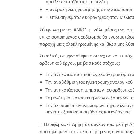
προβλέπεται ήδη από τη μελέτη
Η ανόρυξη νέας γεώτρησης στον Σταυροπότα
Η επίλυση θεμάτων υδροληψίας στον Μελισσ
Σύμφωνα με την ΑΝΚΟ, μεγάλο μέρος των αιτη
επικαιροποιημένος σχεδιασμός θα ενσωματώσει 
παροχή μιας ολοκληρωμένης και βιώσιμης λύσ
Συνολικά, συμφωνήθηκε η συνέχιση και επιτάχυ
αρδευτικού έργου, με βασικούς στόχους:
Την αντικατάσταση και τον εκσυγχρονισμό
Την αναβάθμιση του ηλεκτρομηχανολογικού 
Την αντικατάσταση τμημάτων του αρδευτικο
Τη μελέτη και κατασκευή νέων δεξαμενών α
Την αξιοποίηση ανανεώσιμων πηγών ενέργειας
μέγιστη εξοικονόμηση ύδατος και ενέργειας
Η Περιφερειακή Αρχή, σε συνεργασία με την 
προσηλωμένη στην υλοποίηση ενός έργου
τεχ