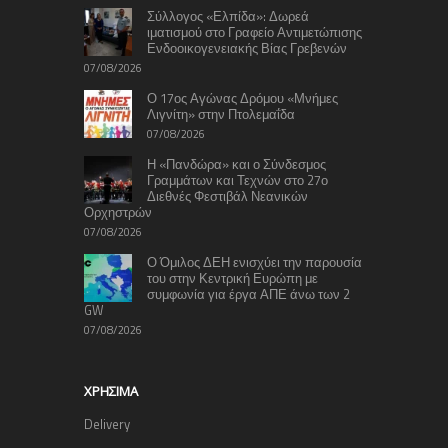
Σύλλογος «Ελπίδα»: Δωρεά
ιματισμού στο Γραφείο Αντιμετώπισης
Ενδοοικογενειακής Βίας Γρεβενών
07/08/2026
Ο 17ος Αγώνας Δρόμου «Μνήμες
Λιγνίτη» στην Πτολεμαΐδα
07/08/2026
Η «Πανδώρα» και ο Σύνδεσμος
Γραμμάτων και Τεχνών στο 27ο
Διεθνές Φεστιβάλ Νεανικών
Ορχηστρών
07/08/2026
Ο Όμιλος ΔΕΗ ενισχύει την παρουσία
του στην Κεντρική Ευρώπη με
συμφωνία για έργα ΑΠΕ άνω των 2
GW
07/08/2026
ΧΡΉΣΙΜΑ
Delivery