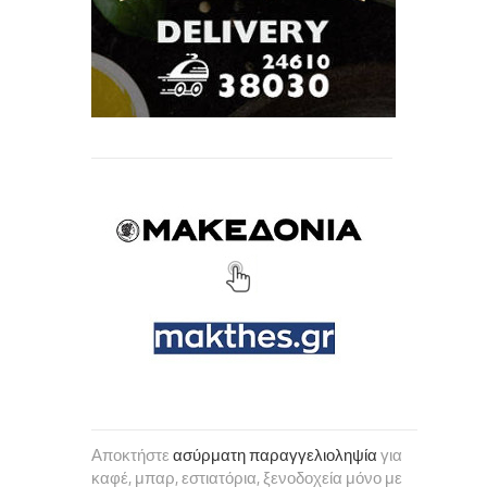
Αποκτήστε
ασύρματη παραγγελιοληψία
για
καφέ, μπαρ, εστιατόρια, ξενοδοχεία μόνο με