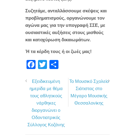
Συζητάμε, ανταλλάσσουμε σκέψεις και
προβληματισμούς, οργανώνουμε τον
αγώνα μας για την υπογραφή ΣΣΕ
,
με
ουσιαστικές αυξήσεις στους μισθούς
και κατοχύρωση δικαιωμάτων.
Ή τα κέρδη τους ή οι ζωές μας!
F
T
Μ
a
w
ο
Εξειδικευμένη
Το Μουσικό Σχολείο
c
i
ι
ημερίδα με θέμα
Σιάτιστας στο
e
t
ρ
τους αθλητικούς
Μέγαρο Μουσικής
b
t
α
νάρθηκες
Θεσσαλονίκης
o
e
σ
διοργανώνει ο
Οδοντιατρικός
o
r
τ
Σύλλογος Κοζάνης
k
ε