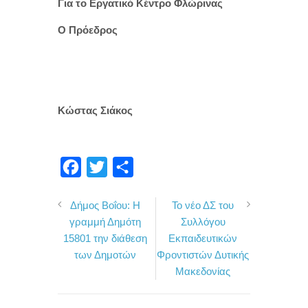
Για το Εργατικό Κέντρο Φλώρινας
Ο Πρόεδρος
Κώστας Σιάκος
F
T
Μ
a
w
ο
Δήμος Βοΐου: Η
Το νέο ΔΣ του
c
i
ι
γραμμή Δημότη
Συλλόγου
e
t
ρ
15801 την διάθεση
Εκπαιδευτικών
b
t
α
των Δημοτών
Φροντιστών Δυτικής
o
e
σ
Μακεδονίας
o
r
τ