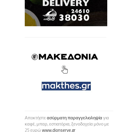
Αποκτήστε
ασύρματη παραγγελιοληψία
για
καφέ, μπαρ, εστιατόρια, ξενοδοχεία μόνο με
25 ευρώ
www.dionserve.gr