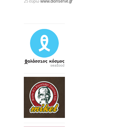
25 ευρώ
www.dionserve.gr