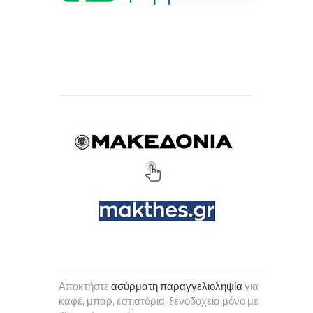
Αποκτήστε
ασύρματη παραγγελιοληψία
για
καφέ, μπαρ, εστιατόρια, ξενοδοχεία μόνο με