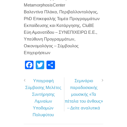
MetamorphosisCenter
Βαλεντίνα Πλάκα, Περιβαλλοντολόγος,
PhD Επικεφαλής Τομέα Προγραμμάτων
Εκπαίδευσης και Κατάργησης, CluBE
Εύη Αμανατίδου – ΣΥΝΕΠΙΧΕΙΡΩ Ε.Ε.,
Υπεύθυνη Προγραμμάτων,
Οικονομολόγος – Σύμβουλος
Επιχειρήσεων
F
T
Μ
a
w
ο
Υπογραφή
Σεμινάριο
c
i
ι
Σύμβασης Μελέτες
παραδοσιακής
e
t
ρ
Συντήρησης
μουσικής «Τα
b
t
α
Λιμναίων
πέταλα του άνθους»
o
e
σ
Υποδομών
– Δείτε αναλυτικά
Πολυφύτου
o
r
τ
k
ε