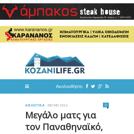
Ακολουθήστε:
0
ΑΘΛΗΤΙΚΆ
08/08/2024
Μεγάλο ματς για
τον Παναθηναϊκό,