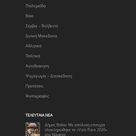
Πτολεμαΐδα
Βόιο
Σέρβια – Βελβεντό
Δυτική Μακεδονία
Αθλητικά
Πολιτικά
Αυτοδιοίκηση
Ψυχαγωγία – Διασκέδαση
Προτάσεις
Φωτογραφίες
TΕΛΕΥΤΑΊΑ ΝΈΑ
Δήμος Βοΐου: Με απόλυτη επιτυχία
ολοκληρώθηκε το «Voio Race 2026»
στα Νάματα