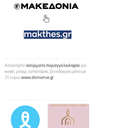
Αποκτήστε
ασύρματη παραγγελιοληψία
για
καφέ, μπαρ, εστιατόρια, ξενοδοχεία μόνο με
25 ευρώ
www.dionserve.gr