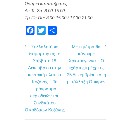
Ωράριο καταστήματος
Δε-Τε-Σα: 8.00-15.00
Τρ-Πε-Πα: 8.00-15.00 / 17.30-21.00
F
T
Μ
a
w
ο
Συλλαλητήριο
Με τι μέτρα θα
c
i
ι
διαμαρτυρίας το
κάνουμε
e
t
ρ
Σάββατο 18
Χριστούγεννα – Ο
b
t
α
Δεκεμβρίου στην
«χάρτης» μέχρι τις
o
e
σ
κεντρική πλατεία
25 Δεκεμβρίου και η
Κοζάνης – Το
μετάλλαξη Όμικρον
o
r
τ
πρόγραμμα
k
ε
περιοδειών του
ί
Συνδικάτου
τ
Οικοδόμων Κοζάνης
ε