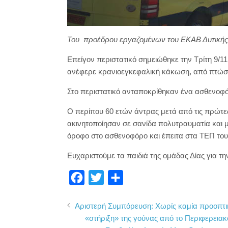
Του προέδρου εργαζομένων του ΕΚΑΒ Δυτική
Επείγον περιστατικό σημειώθηκε την Τρίτη 9/1
ανέφερε κρανιοεγκεφαλική κάκωση, από πτώση
Στο περιστατικό ανταποκρίθηκαν ένα ασθενοφό
Ο περίπου 60 ετών άντρας μετά από τις πρώτες
ακινητοποίησαν σε σανίδα πολυτραυματία και 
όροφο στο ασθενοφόρο και έπειτα στα ΤΕΠ τ
Ευχαριστούμε τα παιδιά της ομάδας Δίας για τη
F
T
Μ
a
w
ο
Αριστερή Συμπόρευση: Χωρίς καμία προοπτι
c
i
ι
«στήριξη» της γούνας από το Περιφερειακ
e
t
ρ