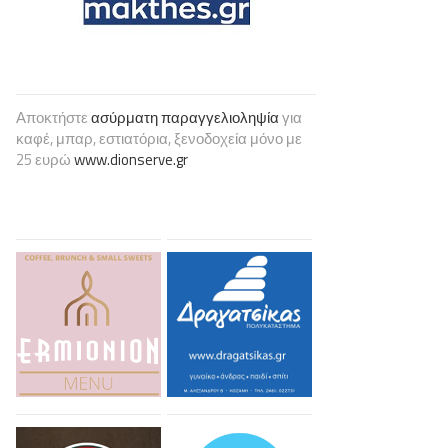
Αποκτήστε
ασύρματη παραγγελιοληψία
για
καφέ, μπαρ, εστιατόρια, ξενοδοχεία μόνο με
25 ευρώ
www.dionserve.gr