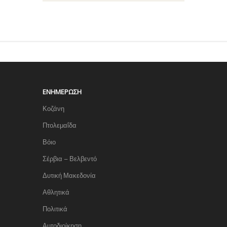
ΕΝΗΜΈΡΩΣΗ
Κοζάνη
Πτολεμαΐδα
Βόιο
Σέρβια – Βελβεντό
Δυτική Μακεδονία
Αθλητικά
Πολιτικά
Αυτοδιοίκηση