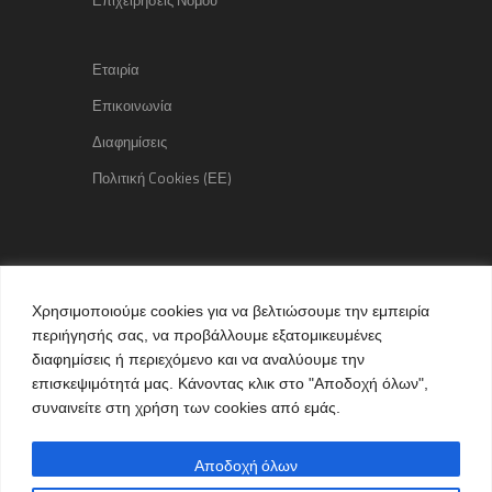
Εταιρία
Επικοινωνία
Διαφημίσεις
Πολιτική Cookies (ΕΕ)
Copyright © 2015 kozaniLife.gr
Χρησιμοποιούμε cookies για να βελτιώσουμε την εμπειρία
All Rights reserved
περιήγησής σας, να προβάλλουμε εξατομικευμένες
Internet Services & Advertisement
διαφημίσεις ή περιεχόμενο και να αναλύουμε την
by kozaniLife.gr
επισκεψιμότητά μας. Κάνοντας κλικ στο "Αποδοχή όλων",
συναινείτε στη χρήση των cookies από εμάς.
Αποδοχή όλων