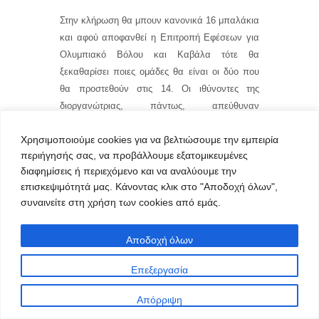
Στην κλήρωση θα μπουν κανονικά 16 μπαλάκια
και αφού αποφανθεί η Επιτροπή Εφέσεων για
Ολυμπιακό Βόλου και Καβάλα τότε θα
ξεκαθαρίσει ποιες ομάδες θα είναι οι δύο που
θα προστεθούν στις 14. Οι ιθύνοντες της
διοργανώτριας, πάντως, απεύθυναν
πρόσκληση τόσο στον Ολυμπιακό Βόλου και
Χρησιμοποιούμε cookies για να βελτιώσουμε την εμπειρία
στην Καβάλα, καθώς επίσης σε Λάρισα και
περιήγησής σας, να προβάλλουμε εξατομικευμένες
Πανσερραϊκό.
διαφημίσεις ή περιεχόμενο και να αναλύουμε την
Η πρώτη αγωνιστική είναι προγραμματισμένη
επισκεψιμότητά μας. Κάνοντας κλικ στο "Αποδοχή όλων",
για τις 27 Αυγούστου.
συναινείτε στη χρήση των cookies από εμάς.
Πριν την κλήρωση πραγματοποιήθηκε το ΔΣ της
Αποδοχή όλων
Λίγκας, ωστόσο η εκλογή προέδρου μετατέθηκε
για την επόμενη Τετάρτη λόγω των
Επεξεργασία
εκρεμμοτήτων των υποθέσεων της Καβάλας και
του Ολυμπιακού Βόλου καθώς σύμφωνα με το
Απόρριψη
καταστατικό θα πρέπει να ψηφίσουν και οι 16