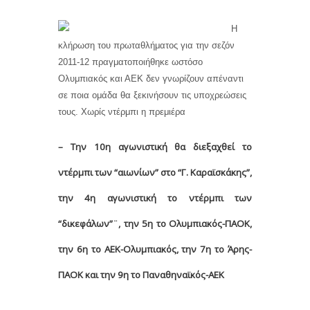
Η
κλήρωση του πρωταθλήματος για την σεζόν
2011-12 πραγματοποιήθηκε ωστόσο
Ολυμπιακός και ΑΕΚ δεν γνωρίζουν απέναντι
σε ποια ομάδα θα ξεκινήσουν τις υποχρεώσεις
τους. Χωρίς ντέρμπι η πρεμιέρα
– Την 10η αγωνιστική θα διεξαχθεί το
ντέρμπι των “αιωνίων” στο “Γ. Καραϊσκάκης”,
την 4η αγωνιστική το ντέρμπι των
“δικεφάλων”¨, την 5η το Ολυμπιακός-ΠΑΟΚ,
την 6η το ΑΕΚ-Ολυμπιακός, την 7η το Άρης-
ΠΑΟΚ και την 9η το Παναθηναϊκός-ΑΕΚ